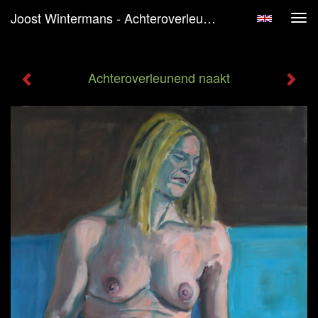
Joost Wintermans - Achteroverleunend Naakt
Tog
navi
Achteroverleunend naakt