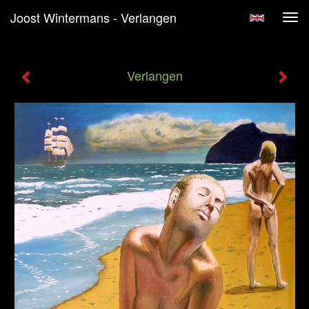
Joost Wintermans - Verlangen
Tog
navi
Verlangen