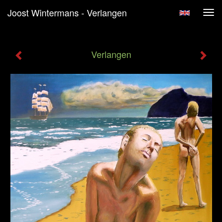
Joost Wintermans - Verlangen
Tog
navi
Verlangen