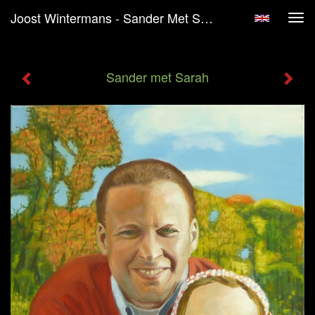
Joost Wintermans - Sander Met Sarah
Tog
navi
Sander met Sarah