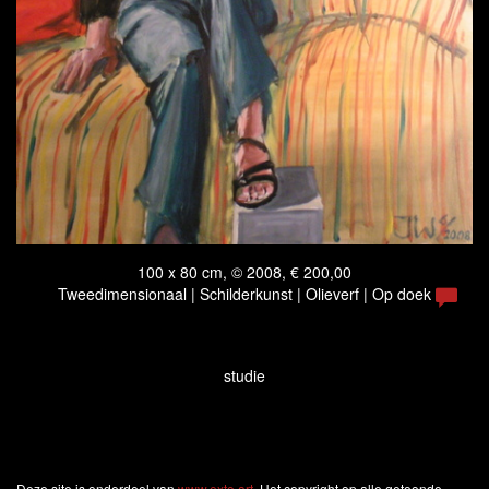
100 x 80 cm, © 2008, € 200,00
Tweedimensionaal | Schilderkunst | Olieverf | Op doek
studie
Deze site is onderdeel van
www.exto.art
. Het copyright op alle getoonde