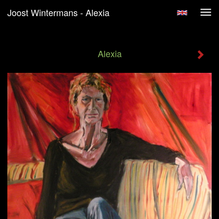
Joost Wintermans - Alexia
Tog
navi
Alexia