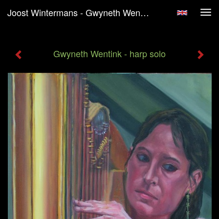
Joost Wintermans - Gwyneth Wentink - Harp Solo
Tog
navi
Gwyneth Wentink - harp solo