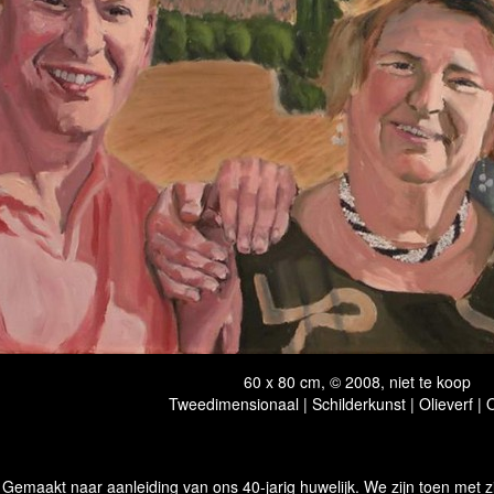
60 x 80 cm, © 2008, niet te koop
Tweedimensionaal | Schilderkunst | Olieverf |
Gemaakt naar aanleiding van ons 40-jarig huwelijk. We zijn toen met z